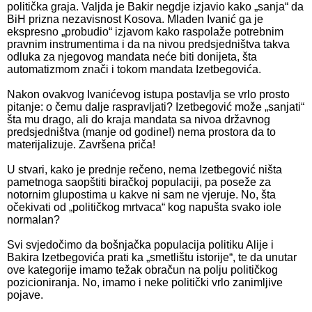
politička graja. Valjda je Bakir negdje izjavio kako „sanja“ da
BiH prizna nezavisnost Kosova. Mladen Ivanić ga je
ekspresno „probudio“ izjavom kako raspolaže potrebnim
pravnim instrumentima i da na nivou predsjedništva takva
odluka za njegovog mandata neće biti donijeta, šta
automatizmom znači i tokom mandata Izetbegovića.
Nakon ovakvog Ivanićevog istupa postavlja se vrlo prosto
pitanje: o čemu dalje raspravljati? Izetbegović može „sanjati“
šta mu drago, ali do kraja mandata sa nivoa državnog
predsjedništva (manje od godine!) nema prostora da to
materijalizuje. Završena priča!
U stvari, kako je prednje rečeno, nema Izetbegović ništa
pametnoga saopštiti biračkoj populaciji, pa poseže za
notornim glupostima u kakve ni sam ne vjeruje. No, šta
očekivati od „političkog mrtvaca“ kog napušta svako iole
normalan?
Svi svjedočimo da bošnjačka populacija politiku Alije i
Bakira Izetbegovića prati ka „smetlištu istorije“, te da unutar
ove kategorije imamo težak obračun na polju političkog
pozicioniranja. No, imamo i neke politički vrlo zanimljive
pojave.