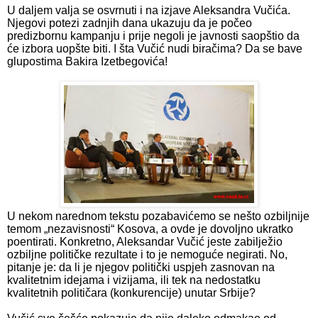
U daljem valja se osvrnuti i na izjave Aleksandra Vučića.
Njegovi potezi zadnjih dana ukazuju da je počeo
predizbornu kampanju i prije negoli je javnosti saopštio da
će izbora uopšte biti. I šta Vučić nudi biračima? Da se bave
glupostima Bakira Izetbegovića!
U nekom narednom tekstu pozabavićemo se nešto ozbiljnije
temom „nezavisnosti“ Kosova, a ovde je dovoljno ukratko
poentirati. Konkretno, Aleksandar Vučić jeste zabilježio
ozbiljne političke rezultate i to je nemoguće negirati. No,
pitanje je: da li je njegov politički uspjeh zasnovan na
kvalitetnim idejama i vizijama, ili tek na nedostatku
kvalitetnih političara (konkurencije) unutar Srbije?