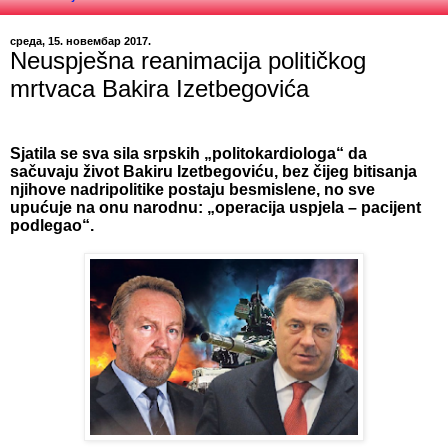
среда, 15. новембар 2017.
Neuspješna reanimacija političkog
mrtvaca Bakira Izetbegovića
Sjatila se sva sila srpskih „politokardiologa“ da
sačuvaju život Bakiru Izetbegoviću, bez čijeg bitisanja
njihove nadripolitike postaju besmislene, no sve
upućuje na onu narodnu: „operacija uspjela – pacijent
podlegao“.