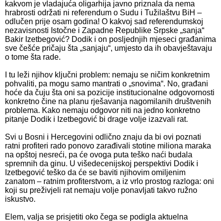
kakvom je vladajuća oligarhija javno priznala da nema
hrabrosti održati ni referendum o Sudu i Tužilaštvu BiH –
odlučen prije osam godina! O kakvoj sad referendumskoj
nezavisnosti Istočne i Zapadne Republike Srpske „sanja“
Bakir Izetbegović? Dodik i on posljednjih mjeseci građanima
sve češće pričaju šta „sanjaju“, umjesto da ih obavještavaju
o tome šta rade.
I tu leži njihov ključni problem: nemaju se ničim konkretnim
pohvaliti, pa mogu samo mantrati o „snovima“. No, građani
hoće da čuju šta oni sa pozicije institucionalne odgovornosti
konkretno čine na planu rješavanja nagomilanih društvenih
problema. Kako nemaju odgovor niti na jedno konkretno
pitanje Dodik i Izetbegović bi drage volje izazvali rat.
Svi u Bosni i Hercegovini odlično znaju da bi ovi poznati
ratni profiteri rado ponovo zarađivali stotine miliona maraka
na opštoj nesreći, pa će ovoga puta teško naći budala
spremnih da ginu. U višedecenijskoj perspektivi Dodik i
Izetbegović teško da će se baviti njihovim omiljenim
zanatom – ratnim profiterstvom, a iz vrlo prostog razloga: oni
koji su preživjeli rat nemaju volje ponavljati takvo ružno
iskustvo.
Elem, valja se prisjetiti oko čega se podigla aktuelna