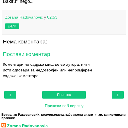
Bakiru“, nego...
Zorana Radovanovic
у
02:53
Дели
Нема коментара:
Постави коментар
Коментари не садрже мишљење аутора, нити
исти одговара за недозволјен или непримјерен
садржај коментара.
‹
›
Почетна
Прикажи веб верзију
Борислав Радовановић, криминалиста, забрањени аналитичар, дипломирани
правник
Zorana Radovanovic