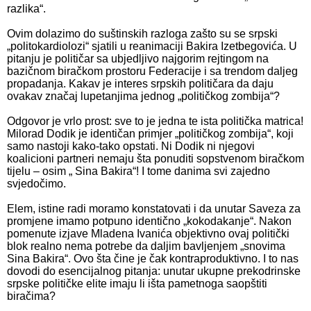
razlika“.
Ovim dolazimo do suštinskih razloga zašto su se srpski
„politokardiolozi“ sjatili u reanimaciji Bakira Izetbegovića. U
pitanju je političar sa ubjedljivo najgorim rejtingom na
bazičnom biračkom prostoru Federacije i sa trendom daljeg
propadanja. Kakav je interes srpskih političara da daju
ovakav značaj lupetanjima jednog „političkog zombija“?
Odgovor je vrlo prost: sve to je jedna te ista politička matrica!
Milorad Dodik je identičan primjer „političkog zombija“, koji
samo nastoji kako-tako opstati. Ni Dodik ni njegovi
koalicioni partneri nemaju šta ponuditi sopstvenom biračkom
tijelu – osim „ Sina Bakira“! I tome danima svi zajedno
svjedočimo.
Elem, istine radi moramo konstatovati i da unutar Saveza za
promjene imamo potpuno identično „kokodakanje“. Nakon
pomenute izjave Mladena Ivanića objektivno ovaj politički
blok realno nema potrebe da daljim bavljenjem „snovima
Sina Bakira“. Ovo šta čine je čak kontraproduktivno. I to nas
dovodi do esencijalnog pitanja: unutar ukupne prekodrinske
srpske političke elite imaju li išta pametnoga saopštiti
biračima?