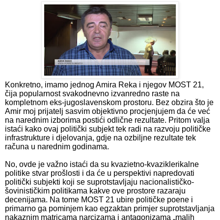
Konkretno, imamo jednog Amira Reka i njegov MOST 21,
čija popularnost svakodnevno izvanredno raste na
kompletnom eks-jugoslavenskom prostoru. Bez obzira što je
Amir moj prijatelj sasvim objektivno procjenjujem da će već
na narednim izborima postići odlične rezultate. Pritom valja
istaći kako ovaj politički subjekt tek radi na razvoju političke
infrastrukture i djelovanja, gdje na ozbiljne rezultate tek
računa u narednim godinama.
No, ovde je važno istaći da su kvazietno-kvaziklerikalne
politike stvar prošlosti i da će u perspektivi napredovati
politički subjekti koji se suprotstavljaju nacionalističko-
šovinističkim politikama kakve ove prostore razaraju
decenijama. Na tome MOST 21 ubire političke poene i
primarno ga pominjem kao egzaktan primjer suprotstavljanja
nakaznim matricama narcizama i antagonizama „malih