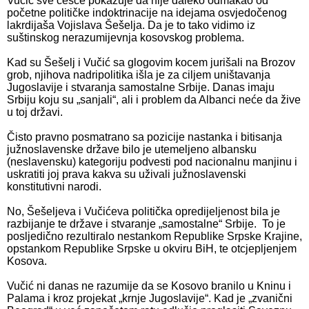
Vučić sve češće pokazuje da nije daleko odmakao od
početne političke indoktrinacije na idejama osvjedočenog
lakrdijaša Vojislava Šešelja. Da je to tako vidimo iz
suštinskog nerazumijevnja kosovskog problema.
Kad su Šešelj i Vučić sa glogovim kocem jurišali na Brozov
grob, njihova nadripolitika išla je za ciljem uništavanja
Jugoslavije i stvaranja samostalne Srbije. Danas imaju
Srbiju koju su „sanjali“, ali i problem da Albanci neće da žive
u toj državi.
Čisto pravno posmatrano sa pozicije nastanka i bitisanja
južnoslavenske države bilo je utemeljeno albansku
(neslavensku) kategoriju podvesti pod nacionalnu manjinu i
uskratiti joj prava kakva su uživali južnoslavenski
konstitutivni narodi.
No, Šešeljeva i Vučićeva politička opredijeljenost bila je
razbijanje te države i stvaranje „samostalne“ Srbije. To je
posljedično rezultiralo nestankom Republike Srpske Krajine,
opstankom Republike Srpske u okviru BiH, te otcjepljenjem
Kosova.
Vučić ni danas ne razumije da se Kosovo branilo u Kninu i
Palama i kroz projekat „krnje Jugoslavije“. Kad je „zvanični