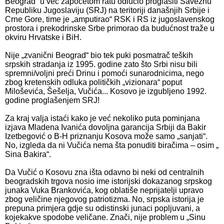
Beograd“ u već započetom ratu odlučio proglasiti Saveznu
Republiku Jugoslaviju (SRJ) na teritoriji današnjih Srbije i
Crne Gore, time je „amputirao“ RSK i RS iz jugoslavenskog
prostora i prekodrinske Srbe primorao da budućnost traže u
okviru Hrvatske i BiH.
Nije „zvanični Beograd“ bio tek puki posmatrač teških
srpskih stradanja iz 1995. godine zato što Srbi nisu bili
spremni/voljni preći Drinu i pomoći sunarodnicima, nego
zbog kretenskih odluka političkih „vizionara“ poput
Miloševića, Šešelja, Vučića... Kosovo je izgubljeno 1992.
godine proglašenjem SRJ!
Za kraj valja istaći kako je već nekoliko puta pominjana
izjava Mladena Ivanića dovoljna garancija Srbiji da Bakir
Izetbegović o B-H priznanju Kosova može samo „sanjati“.
No, izgleda da ni Vučića nema šta ponuditi biračima – osim „
Sina Bakira“.
Da Vučić o Kosovu zna išta odavno bi neki od centralnih
beogradskih trgova nosio ime istorijski dokazanog srpskog
junaka Vuka Brankovića, kog oblatiše neprijatelji upravo
zbog veličine njegovog patriotizma. No, srpska istorija je
prepuna primjera gdje su odistinski junaci popljuvani, a
kojekakve spodobe veličane. Znači, nije problem u „Sinu